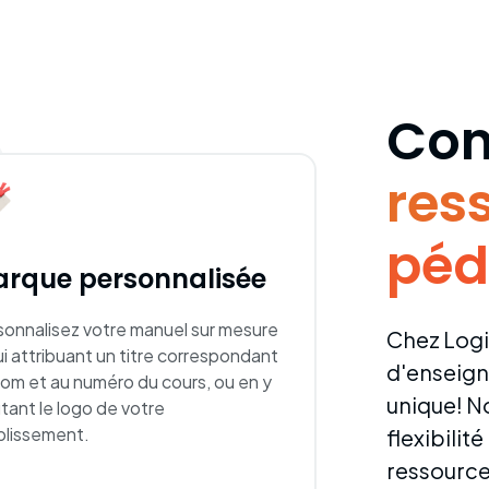
Con
res
péd
rque personnalisée
sonnalisez votre manuel sur mesure
Chez Logi
ui attribuant un titre correspondant
d'enseigne
nom et au numéro du cours, ou en y
unique! N
tant le logo de votre
blissement.
flexibilit
ressource