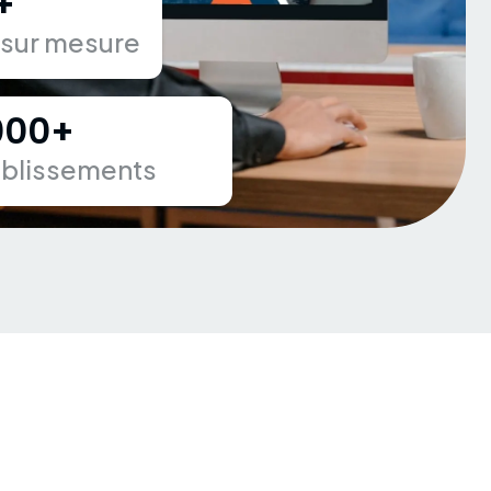
+
 sur mesure
000
+
ablissements