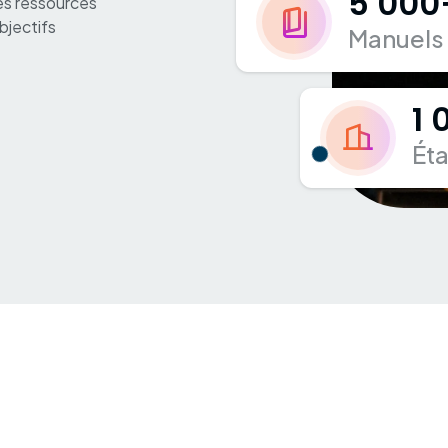
5 000
des ressources
bjectifs
Manuels
1 
Ét