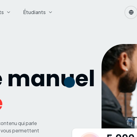
ts
Étudiants
e manuel
e
contenu qui parle
l vous permettent