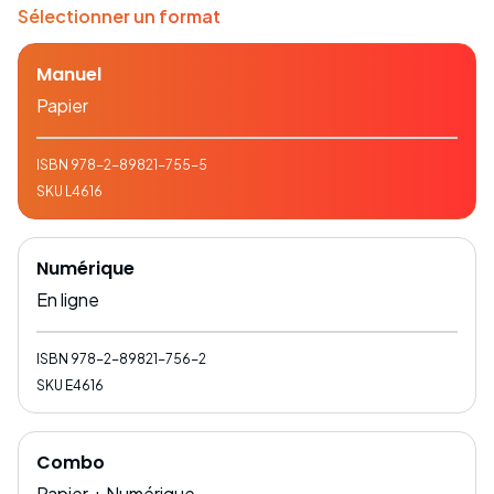
Sélectionner un format
Manuel
Papier
ISBN
978-2-89821-755-5
SKU
L4616
Numérique
En ligne
ISBN
978-2-89821-756-2
SKU
E4616
Combo
Papier + Numérique