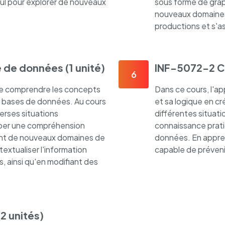
lcul pour explorer de nouveaux
sous forme de grap
nouveaux domaines 
productions et s'as
 de données (1 unité)
INF-5072-2 Cr
6
de comprendre les concepts
Dans ce cours, l'a
des bases de données. Au cours
et sa logique en cr
erses situations
différentes situat
pper une compréhension
connaissance prati
ant de nouveaux domaines de
données. En appren
extualiser l'information
capable de préveni
s, ainsi qu'en modifiant des
2 unités)