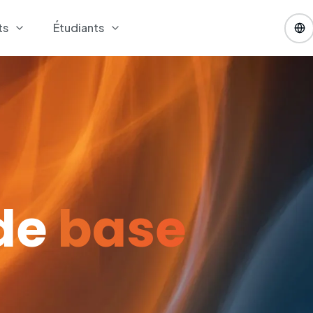
ts
Étudiants
de
base