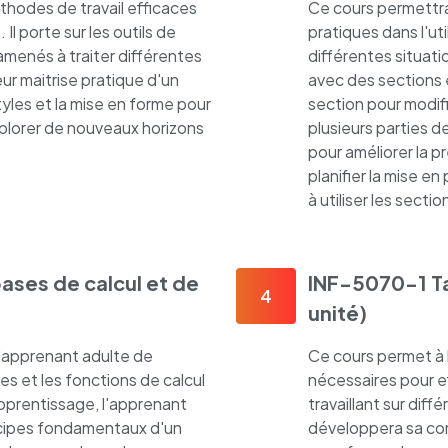
thodes de travail efficaces
Ce cours permettra
l porte sur les outils de
pratiques dans l'uti
menés à traiter différentes
différentes situati
ur maitrise pratique d'un
avec des sections e
styles et la mise en forme pour
section pour modifi
xplorer de nouveaux horizons
plusieurs parties 
pour améliorer la 
planifier la mise e
à utiliser les sectio
ases de calcul et de
INF-5070-1 Ta
4
unité)
l'apprenant adulte de
Ce cours permet à 
es et les fonctions de calcul
nécessaires pour e
apprentissage, l'apprenant
travaillant sur dif
ncipes fondamentaux d'un
développera sa co