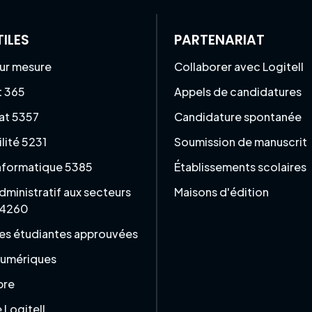
TILES
PARTENARIAT
ur mesure
Collaborer avec Logitell
t 365
Appels de candidatures
at 5357
Candidature spontanée
lité 5231
Soumission de manuscrit
informatique 5385
Établissements scolaires
dministratif aux secteurs
Maisons d'édition
 4260
es étudiantes approuvées
numériques
bre
Logitell