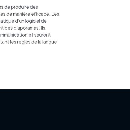
ns de produire des
es de manière efficace. Les
tique d'un logiciel de
t des diaporamas. Ils
communication et sauront
ant les règles de la langue