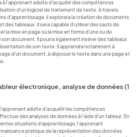
 à l'apprenant adulte d'acquérir des compétences
lisation d'un logiciel de traitement de texte. À travers
ons d'apprentissage, il explorera la création de documents
t des tableaux. Il sera capable d'utiliser des sauts de
er la mise en page ou la mise en forme d'une ou de
de son document. Il pourra également insérer des tableaux
présentation de son texte. Il apprendra notamment à
n page d'un document, à disposer le texte dans une page et
ns.
bleur électronique, analyse de données (1
l'apprenant adulte d'acquérir les compétences
ffectuer des analyses de données à l'aide d'un tableur. En
férentes situations d'apprentissage, l'apprenant
nnaissance pratique de la représentation des données