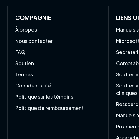
COMPAGNIE
LIENS U
À propos
Manuels s
Nous contacter
Microsof
FAQ
Secrétari
Soutien
Comptabi
Termes
Soutien 
Confidentialité
Soutien a
cliniques
Politique sur les témoins
Ressourc
Politique de remboursement
Manuels 
Prix mem
Approche 