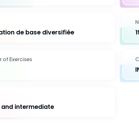
N
tion de base diversifiée
1
 of Exercises
C
I
 and intermediate