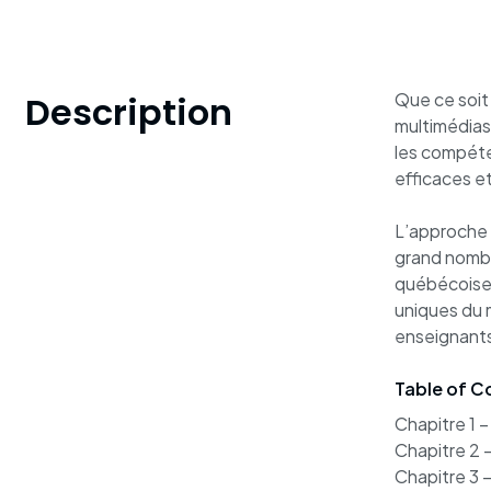
Description
Que ce soit 
multimédias
les compéten
efficaces e
L’approche L
grand nombre
québécoise,
uniques du 
enseignants 
Table of C
Chapitre 1 –
Chapitre 2 
Chapitre 3 