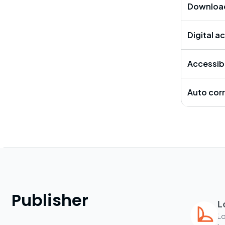
Download
Digital a
Accessib
Auto cor
Publisher
L
Lo