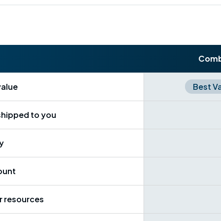
Com
value
Best V
shipped to you
y
ount
r resources