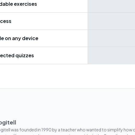
able exercises
ccess
le on any device
rected quizzes
ogitell
gitell was founded in 1990 by a teacher who wanted to simplify how co