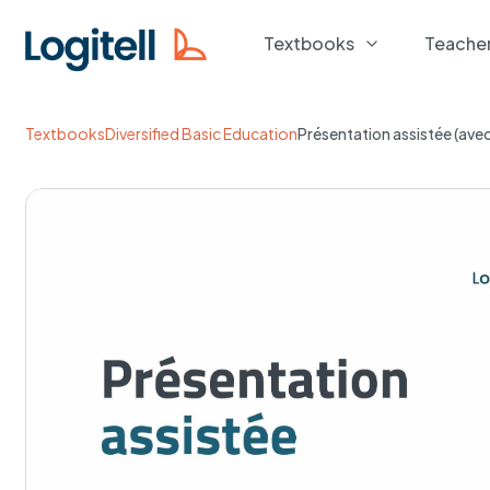
Textbooks
Teache
Textbooks
Diversified Basic Education
Présentation assistée (ave