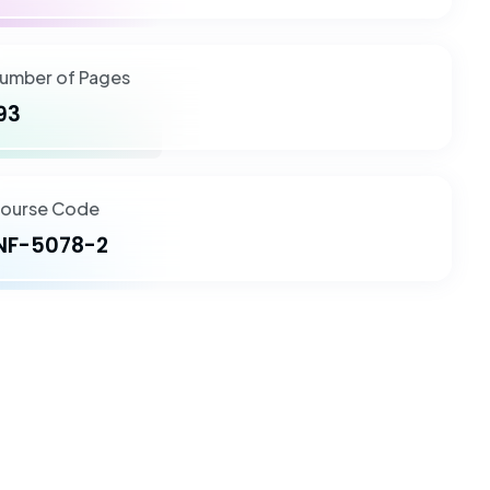
umber of Pages
93
ourse Code
NF-5078-2