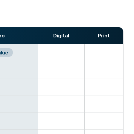
bo
Digital
Print
alue