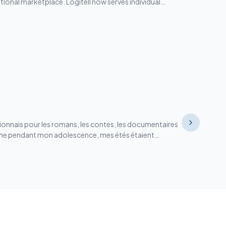
ional marketplace. Logitell now serves individual
e of the country's leading organizations, including high
. Logitell’s flagship series, OPTIMUM SERIES, is a prime
osoft Office and Microsoft 365 line of software. In
fessional products and services, including e-learning,
, and managing e-learning, Logitell has the experience
sionnais pour les romans, les contes, les documentaires
. Même pendant mon adolescence, mes étés étaient
ssait bien! Avec le temps, ma passion
J’ai commencé à écrire des nouvelles et à participer à des
 et à l’université. Au fil de mon parcours scolaire et de
ice en français et de participer à la correction des
t produit : l’enseignement me permettrait de
es. J’ai donc poursuivi mes études en me spécialisant en
rement. Je préfère travailler en tant que tutrice afin