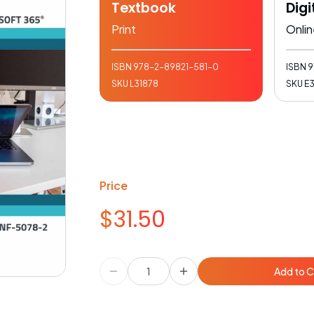
Textbook
Digi
Print
Onli
ISBN
978-2-89821-581-0
ISBN
9
SKU
L31878
SKU
E
Price
$31.50
Add to C