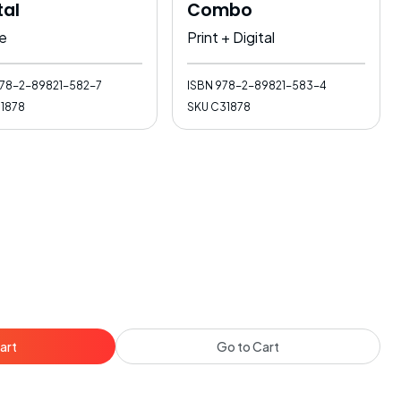
tal
Combo
ne
Print + Digital
78-2-89821-582-7
ISBN
978-2-89821-583-4
31878
SKU
C31878
art
Go to Cart