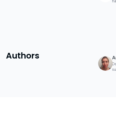
ha
le
schoo
pe
ex
ad
digi
co
an
Authors
A
De
su
con
po
co
me
ép
m’
pédag
co